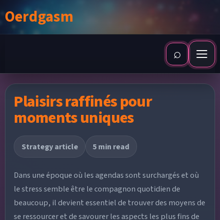
Skip to content
Oerdgasm
⌕
Open search
EXPÉRIENCES EXCLUSIVES EN BONNE COMPAGNIE
Plaisirs raffinés pour
LA DISCRÉTION DANS LE LUXE
moments uniques
PLAISIRS RAFFINÉS POUR MOMENTS UNIQUES
Strategy article
5 min read
CONTACT
Dans une époque où les agendas sont surchargés et où
le stress semble être le compagnon quotidien de
beaucoup, il devient essentiel de trouver des moyens de
se ressourcer et de savourer les aspects les plus fins de